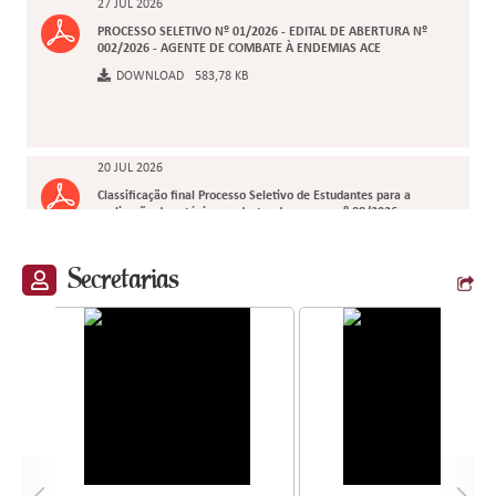
27 JUL 2026
PROCESSO SELETIVO Nº 01/2026 - EDITAL DE ABERTURA Nº
002/2026 - AGENTE DE COMBATE À ENDEMIAS ACE
DOWNLOAD
583,78 KB
20 JUL 2026
Classificação final Processo Seletivo de Estudantes para a
realização de estágio e cadastro de reserva nº 08/2026
DOWNLOAD
349,94 KB
Secretarias
08 JUL 2026
PROCESSO SELETIVO DE ESTUDANTES PARA A REALIZAÇÃO
DE ESTÁGIO E CADASTRO DE RESERVA - EDITAL Nº
008/2026
DOWNLOAD
267,17 KB